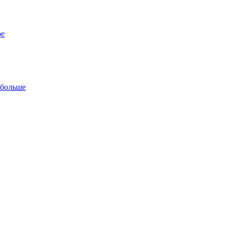
ре
 больше