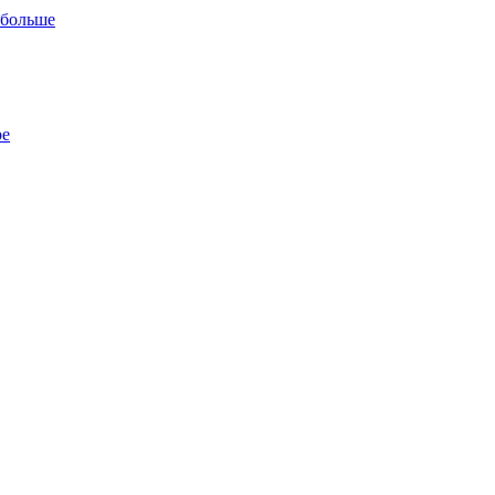
 больше
ре