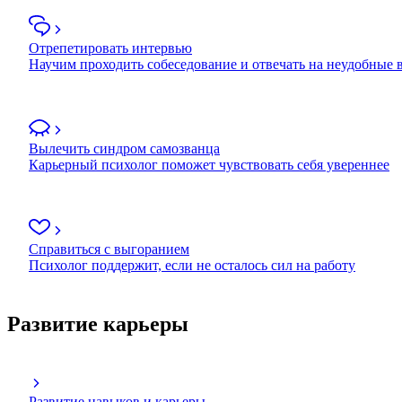
Отрепетировать интервью
Научим проходить собеседование и отвечать на неудобные
Вылечить синдром самозванца
Карьерный психолог поможет чувствовать себя увереннее
Справиться с выгоранием
Психолог поддержит, если не осталось сил на работу
Развитие карьеры
Развитие навыков и карьеры