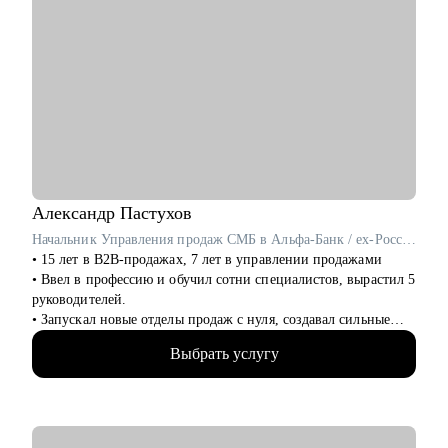
Александр
Пастухов
Начальник Управления продаж СМБ в Альфа-Банк / ex-Россельхозбанк, Русфинанс Банк
• 15 лет в B2B-продажах, 7 лет в управлении продажами
• Ввел в профессию и обучил сотни специалистов, вырастил 5
руководителей.
• Запускал новые отделы продаж с нуля, создавал сильные
команды.
Выбрать услугу
• Провел 500+ собеседований на позиции sales-менеджеров и
руководителей.
• 2000+ проведенных собеседований
• 500+ продающих резюме и сопроводительных писем
• 300+ карьерных консультаций