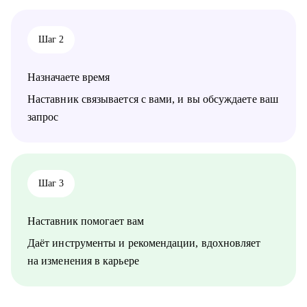
• Middle/Middle+ специалистам — чтобы усилить
управленческую экспертизу и soft skills.
• Опытным руководителям, которые столкнулись с трудным
Шаг 2
проектом, кризисом или командным конфликтом и хотят
получить независимый взгляд.
Назначаете время
Наставник связывается с вами, и вы обсуждаете ваш
запрос
Шаг 3
Наставник помогает вам
Даёт инструменты и рекомендации, вдохновляет
на изменения в карьере