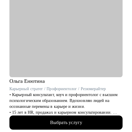
сотрудником/руководителем.
• Организация поиска работы: расскажу, как его организовать
грамотно и эффектно, дам лайфхаки по резюме и
самопрезентации.
Кому могу помочь:
• Новичкам, кто только начинает свой путь в IT и хочет
определиться с дальнейшими шагами.
• Специалистам в сфере проектного менеджмента,
технического и клиентского сервиса.
• Тем, кто только стал руководителем: как работать с
командой, выстраивать эффективные процессы,
мотивировать, как работать с заказчиками и руководителями.
Ольга
Енютина
Карьерный стратег / Профориентолог / Резюмерайтер
• Карьерный консультант, коуч и профориентолог с высшим
психологическим образованием. Вдохновляю людей на
осознанные перемены в карьере и жизни.
• 15 лет в HR, продажах и карьерном консультировании.
• Провела 3000+ собеседований. Точно знаю, как выглядит
Выбрать услугу
резюме, которое привлекает и алгоритмы hh.ru и рекрутеров,
а какие моменты могут стать "красными флагами".