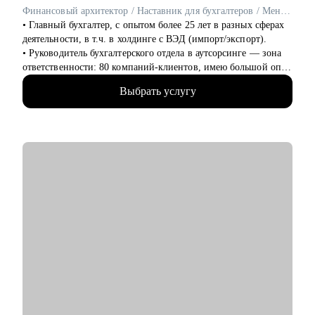
Кому могу помочь:
Финансовый архитектор / Наставник для бухгалтеров / Ментор для финансовых специалистов
Специалистам и профессионалам разного уровня по
• Главный бухгалтер, с опытом более 25 лет в разных сферах
направлениям:
деятельности, в т.ч. в холдинге с ВЭД (импорт/экспорт).
• Продажи
• Руководитель бухгалтерского отдела в аутсорсинге — зона
• Рекрутмент и HR
ответственности: 80 компаний-клиентов, имею большой опыт
• Консалтинг
проведения собеседований.
• Психология и образование
Выбрать услугу
• Эксперт-в «Консультант +»— 3000+ консультаций для
• Маркетинг
собственников, финансовых директоров и бухгалтеров по
• Digital
всей России.
• ИТ
• Наставник и карьерный стратег — 180+ бухгалтеров и
• Производство
финансистов прошли мои авторские программы и совершили
• Логистика
карьерные рывки.
• Закупки
• Финансовый архитектор - проектирую устойчивую
• Административное управление
финансовую функцию в компаниях и готовлю лидеров,
способных её возглавить.
Если вы хотите изменить карьеру, найти свое дело или
• Автор программ: «Главбух стратег», «Импорт под ключ»,
сделать уверенный шаг в профессиональном развитии — я
«Заместитель главбуха»
помогу вам найти решение и достигнуть результата.
Результаты моих клиентов:
Финансовые специалисты после работы со мной получают
офферы с ростом зарплаты от 30% до 2 раз, проходят
собеседования без страха и занимают позиции финансовых