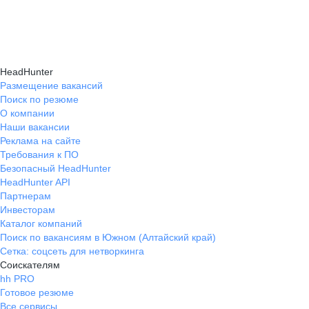
и правильно презентовать себя работодателю,
текущем месте работы и о том, кому он будет
Да, на карьерном маркетплейсе hh.ru доступна
что повышает шансы трудоустройства.
полезен, с какими запросами работает.
помощь с поиском работы онлайн: эксперты
Вы точно найдёте того, кто вам нужен!
помогут разработать стратегию, подобрать
HeadHunter
вакансии и повысить эффективность
Размещение вакансий
Поиск по резюме
трудоустройства.
О компании
Наши вакансии
Реклама на сайте
Требования к ПО
Безопасный HeadHunter
HeadHunter API
Партнерам
Инвесторам
Каталог компаний
Поиск по вакансиям в Южном (Алтайский край)
Сетка: соцсеть для нетворкинга
Соискателям
hh PRO
Готовое резюме
Все сервисы