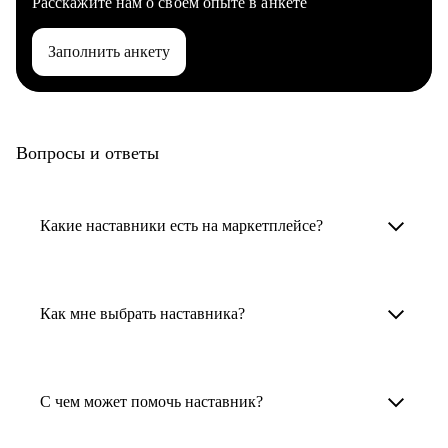
Расскажите нам о своем опыте в анкете
Заполнить анкету
Вопросы и ответы
Какие наставники есть на маркетплейсе?
Карьерные наставники — это HR-
специалисты, карьерные консультанты,
Как мне выбрать наставника?
психологи, резюмерайтеры и менторы.
Умный поиск поможет в три клика выбрать
Менторы работают в ИТ, дизайне, других
наставника для достижения вашей цели.
С чем может помочь наставник?
узкоспециализированных сферах. Они
помогут прокачать навыки, построить