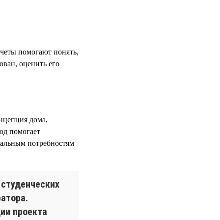
четы помогают понять,
ован, оценить его
онцепция дома,
од помогает
еальным потребностям
 студенческих
атора.
ции проекта