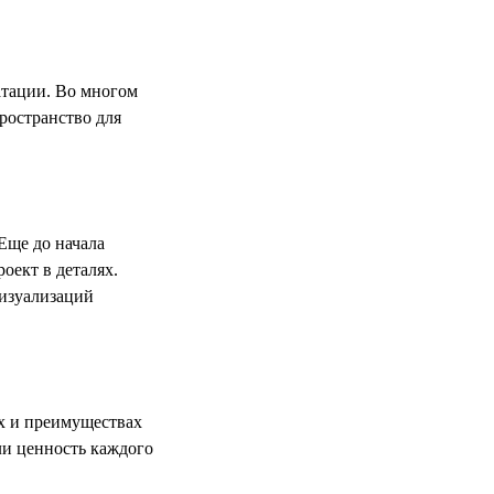
атации. Во многом
ространство для
Еще до начала
оект в деталях.
визуализаций
х и преимуществах
ли ценность каждого