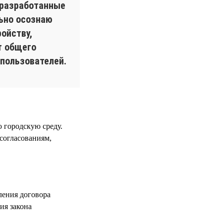
 разработанные
льно осознаю
ойству,
т общего
пользователей.
 городскую среду.
 согласованиям,
ления договора
ия закона