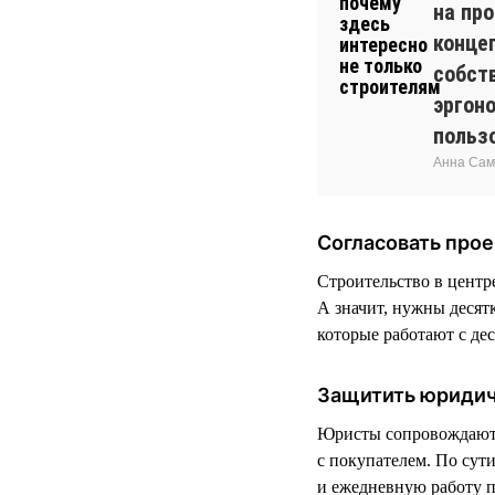
на пр
конце
собств
эргон
польз
Анна Сам
Согласовать прое
Строительство в центр
А значит, нужны десят
которые работают с де
Защитить юриди
Юристы сопровождают р
с покупателем. По сути
и ежедневную работу 