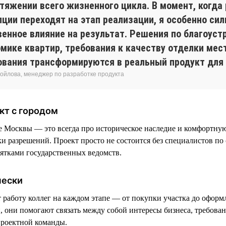
отяжении всего жизненного цикла. В момент, когда
пции переходят на этап реализации, я особенно си
енное влияние на результат. Решения по благоустр
омике квартир, требования к качеству отделки мес
ования трансформируются в реальный продукт для 
ойлова, менеджер по разработке продукта
кт с городом
е Москвы — это всегда про историческое наследие и комфортную
ки разрешений. Проект просто не состоится без специалистов по
сятками государственных ведомств.
чески
аботу коллег на каждом этапе — от покупки участка до оформ
, они помогают связать между собой интересы бизнеса, требован
проектной команды.