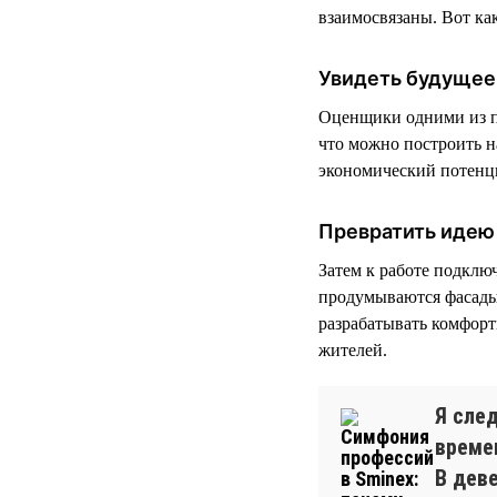
взаимосвязаны. Вот как
Увидеть будущее
Оценщики одними из п
что можно построить на
экономический потенц
Превратить идею 
Затем к работе подклю
продумываются фасады
разрабатывать комфор
жителей.
Я сле
време
В дев