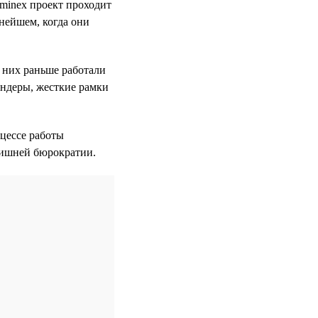
Sminex проект проходит
ьнейшем, когда они
 них раньше работали
ендеры, жесткие рамки
оцессе работы
лишней бюрократии.