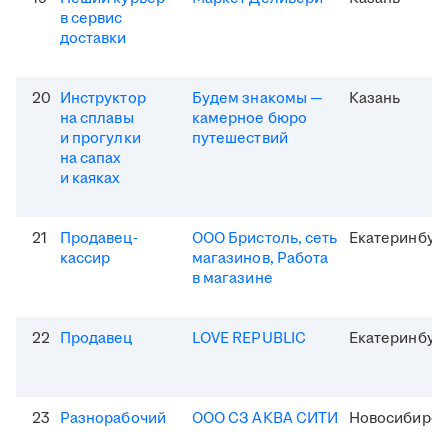
в сервис
доставки
20
Инструктор
Будем знакомы —
Казань
на сплавы
камерное бюро
и прогулки
путешествий
на сапах
и каяках
21
Продавец-
ООО Бристоль, сеть
Екатеринбур
кассир
магазинов, Работа
в магазине
22
Продавец
LOVE REPUBLIC
Екатеринбур
23
Разнорабочий
ООО СЗ АКВА СИТИ
Новосибирск