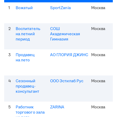
1
Вожатый
SportZania
Москва
2
Воспитатель
СОШ
Москва
на летний
Академическая
период
Гимназия
3
Продавец
АО ГЛОРИЯ ДЖИНС
Москва
на лето
4
Сезонный
ООО Эстилаб Рус
Москва
продавец-
консультант
5
Работник
ZARINA
Москва
торгового зала