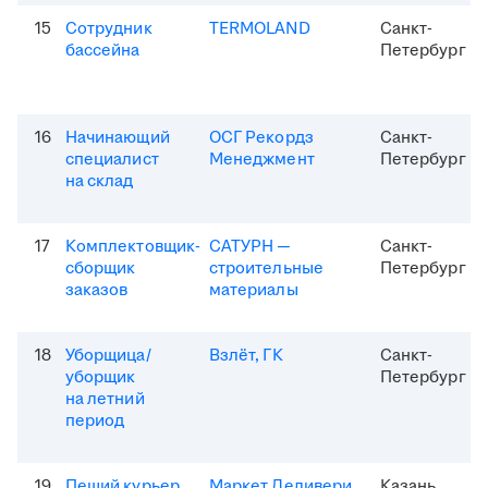
15
Сотрудник
TERMOLAND
Санкт-
бассейна
Петербург
16
Начинающий
ОСГ Рекордз
Санкт-
специалист
Менеджмент
Петербург
на склад
17
Комплектовщик-
САТУРН —
Санкт-
сборщик
строительные
Петербург
заказов
материалы
18
Уборщица/
Взлёт, ГК
Санкт-
уборщик
Петербург
на летний
период
19
Пеший курьер
Маркет Деливери
Казань