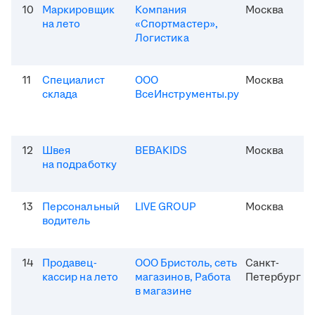
10
Маркировщик
Компания
Москва
на лето
«Спортмастер»,
Логистика
11
Специалист
ООО
Москва
склада
ВсеИнструменты.ру
12
Швея
BEBAKIDS
Москва
на подработку
13
Персональный
LIVE GROUP
Москва
водитель
14
Продавец-
ООО Бристоль, сеть
Санкт-
кассир на лето
магазинов, Работа
Петербург
в магазине