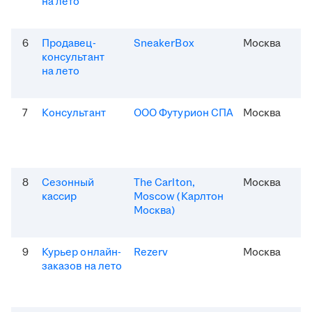
на лето
6
Продавец-
SneakerBox
Москва
консультант
на лето
7
Консультант
ООО Футурион СПА
Москва
8
Сезонный
The Carlton,
Москва
кассир
Moscow (Карлтон
Москва)
9
Курьер онлайн-
Rezerv
Москва
заказов на лето