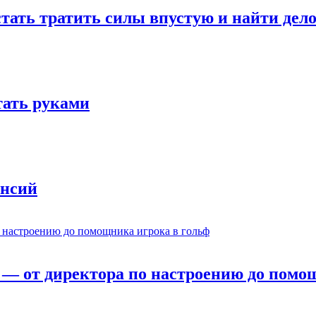
стать тратить силы впустую и найти дел
отать руками
ансий
— от директора по настроению до помощ