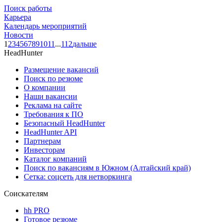
Поиск работы
Карьера
Календарь мероприятий
Новости
1
2
3
4
5
6
7
8
9
10
11
...
112
дальше
HeadHunter
Размещение вакансий
Поиск по резюме
О компании
Наши вакансии
Реклама на сайте
Требования к ПО
Безопасный HeadHunter
HeadHunter API
Партнерам
Инвесторам
Каталог компаний
Поиск по вакансиям в Южном (Алтайский край)
Сетка: соцсеть для нетворкинга
Соискателям
hh PRO
Готовое резюме