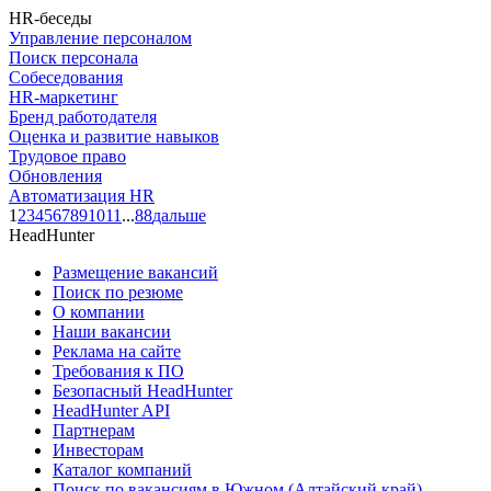
HR-беседы
Управление персоналом
Поиск персонала
Собеседования
HR-маркетинг
Бренд работодателя
Оценка и развитие навыков
Трудовое право
Обновления
Автоматизация HR
1
2
3
4
5
6
7
8
9
10
11
...
88
дальше
HeadHunter
Размещение вакансий
Поиск по резюме
О компании
Наши вакансии
Реклама на сайте
Требования к ПО
Безопасный HeadHunter
HeadHunter API
Партнерам
Инвесторам
Каталог компаний
Поиск по вакансиям в Южном (Алтайский край)