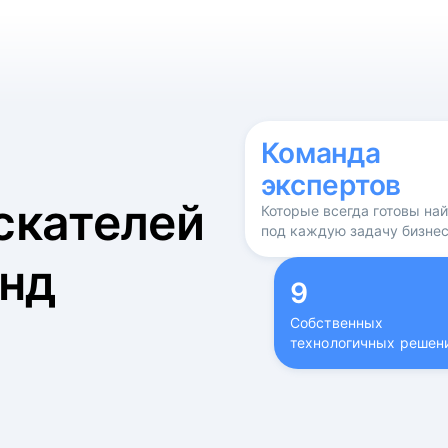
б
Команда
экспертов
скателей
Которые всегда готовы на
под каждую задачу бизне
нд
9
Собственных
технологичных решен