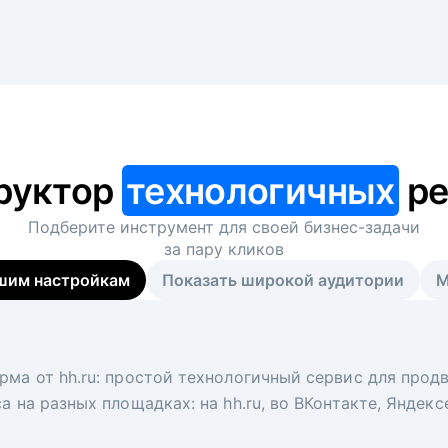
руктор
технологичных
ре
Подберите инструмент для своей
бизнес-задачи
за пару кликов
шим настройкам
Показать широкой аудитории
М
я
 рекрутер
рма от hh.ru: простой технологичный сервис для прод
 для вакансий на главной странице hh.ru. Увеличивает
под ключ. Решите, сколько кандидатов и когда вам нуж
а на разных площадках: на hh.ru, во ВКонтакте, Яндек
ологи, рекрутеры и проектные менеджеры hh.ru с цел
тов