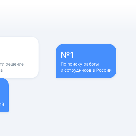
№1
йти решение
По поиску работы
са
и сотрудников в России
ий