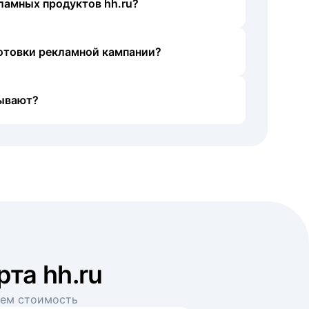
ламных продуктов hh.ru?
готовки рекламной кампании?
ывают?
рта hh.ru
аем стоимость