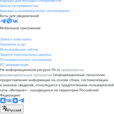
Карьера для молодых специалистов
pr@nsk.hh.ru
Школа программистов
Карьера в некоммерческих организациях
Минск
Боты для уведомлений
пр-т Дзержинского, д. 57,
10 этаж, помещение 45-1
Мобильное приложение
+375 (17)
336-03-02
Этика и комплаенс
pr@rabota.by
Оказание услуг
Использование сайтов
Алматы
Защита персональных данных
Пользовательское соглашение
пр. Абая, д. 151, БЦ Алатау,
ИТ аккредитация
12 этаж, офис 1209
На информационном ресурсе hh.ru
применяются
+7 727 232-13-13
рекомендательные технологии
(информационные технологии
pr@headhunter.com.kz
предоставления информации на основе сбора, систематизации
и анализа сведений, относящихся к предпочтениям пользователей
сети «Интернет», находящихся на территории Российской
Федерации)
Русский