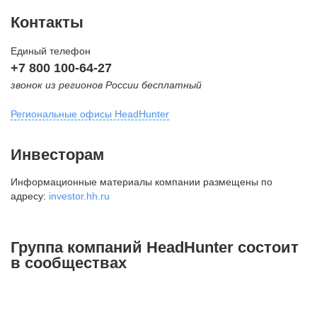
Контакты
Единый телефон
+7 800 100-64-27
звонок из регионов России бесплатный
Региональные офисы HeadHunter
Москва
Инвесторам
внутригородская территория
Информационные материалы компании размещены по
Муниципальный округ Тверской,
адресу:
investor.hh.ru
2-я Брестская ул., д. 48,
помещение 25
+7 495 974-64-27
Группа компаний HeadHunter состоит
+7 495 980-64-27
в сообществах
+7 495 134-92-24
press@hh.ru