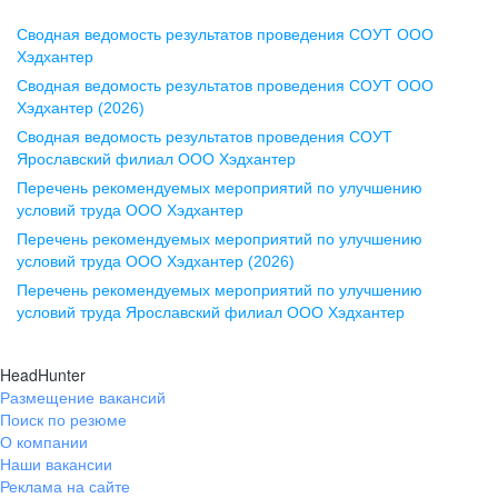
Сводная ведомость результатов проведения СОУТ ООО
Воронеж
Хэдхантер
Сводная ведомость результатов проведения СОУТ ООО
ул. Комиссаржевской, д. 10,
Хэдхантер (2026)
офис 1212
Сводная ведомость результатов проведения СОУТ
+7 473 280-05-05
Ярославский филиал ООО Хэдхантер
pr@vrn.hh.ru
Перечень рекомендуемых мероприятий по улучшению
условий труда ООО Хэдхантер
Казань
Перечень рекомендуемых мероприятий по улучшению
ул. Спартаковская, д. 2А, этаж 3,
условий труда ООО Хэдхантер (2026)
помещение 15
Перечень рекомендуемых мероприятий по улучшению
условий труда Ярославский филиал ООО Хэдхантер
+7 843 212-12-50
pr@kzn.hh.ru
HeadHunter
Размещение вакансий
Екатеринбург
Поиск по резюме
ул. Боевых Дружин, стр. 20,
О компании
5 этаж, офис 505, 521
Наши вакансии
Реклама на сайте
+7 343 226-79-99