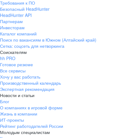
Требования к ПО
pr@ural.hh.ru
Безопасный HeadHunter
HeadHunter API
Краснодар
Партнерам
Инвесторам
ул. Янковского, д. 169, 7 этаж,
Каталог компаний
706 каб.
Поиск по вакансиям в Южном (Алтайский край)
+7 861 205-55-57
Сетка: соцсеть для нетворкинга
pr@krd.hh.ru
Соискателям
hh PRO
Готовое резюме
Владивосток
Все сервисы
пер. Ланинский д. 4, офис 3.4
Хочу у вас работать
Производственный календарь
+7 423 202-33-28
Экспертная рекомендация
pr@dv.hh.ru
Новости и статьи
Блог
Новосибирск
О компаниях в игровой форме
Жизнь в компании
ул. Большевистская, д. 35,
ИТ-проекты
помещение 21
Рейтинг работодателей России
+7 383 207-94-64
Молодым специалистам