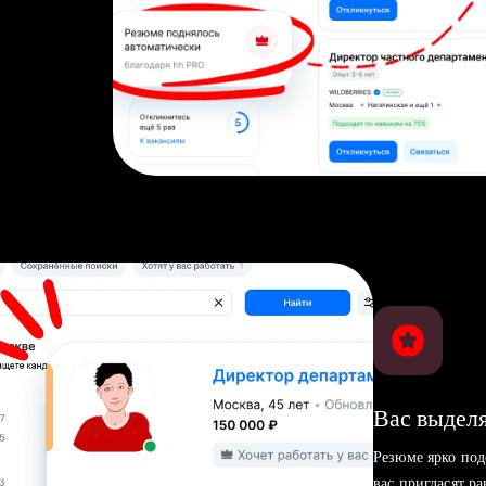
Вас выделя
Резюме ярко под
вас пригласят р