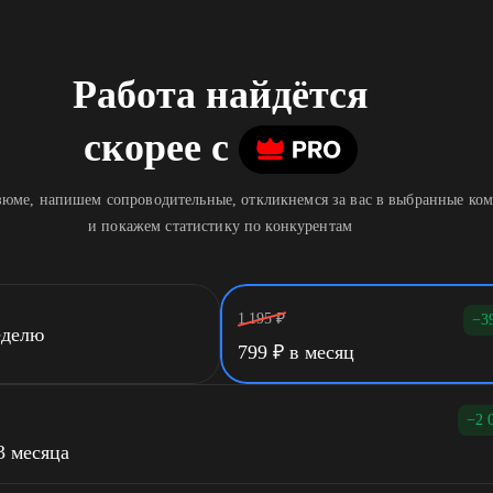
Работа найдётся
скорее
c
юме, напишем сопроводительные, откликнемся за вас в выбранные ко
и покажем статистику по конкурентам
1 195
₽
−3
еделю
799
₽
в месяц
−2 
3 месяца