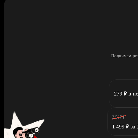
Поднимем рез
279
₽
в н
3 587
₽
1 499
₽
за 