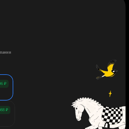
мпании
96
₽
088
₽