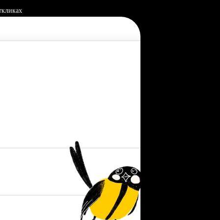
ткликах