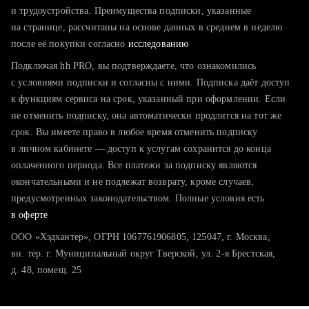
тратите много времени на поиск и вручную поднимаете
и трудоустройства. Преимущества подписки, указанные
резюме
на странице, рассчитаны на основе данных в среднем в неделю
после её покупки согласно
хотите сравнить себя с конкурентами и оценить шансы
исследованию
Подключая hh PRO, вы подтверждаете, что ознакомились
с условиями подписки и согласны с ними. Подписка даёт доступ
к функциям сервиса на срок, указанный при оформлении. Если
не отменить подписку, она автоматически продлится на тот же
срок. Вы имеете право в любое время отменить подписку
в личном кабинете — доступ к услугам сохранится до конца
оплаченного периода. Все платежи за подписку являются
окончательными и не подлежат возврату, кроме случаев,
предусмотренных законодательством. Полные условия есть
в оферте
ООО «Хэдхантер», ОГРН 1067761906805, 125047, г. Москва,
вн. тер. г. Муниципальный округ Тверской, ул. 2-я Брестская,
д. 48, помещ. 25